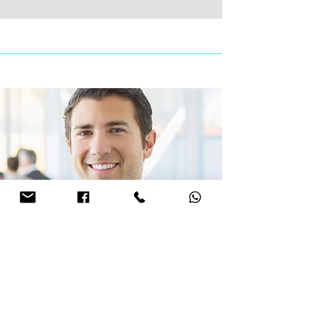
הצטרפות סוכנים ל-Lead4bit